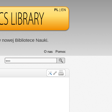
PL
|
EN
nowej Bibliotece Nauki.
O nas
Pomoc
test