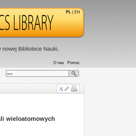
PL
|
EN
nowej Bibliotece Nauki.
O nas
Pomoc
test
ali wieloatomowych