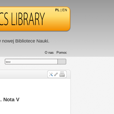
PL
|
EN
nowej Bibliotece Nauki.
O nas
Pomoc
test
. Nota V