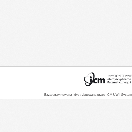
Baza utrzymywana i dystrybuowana przez
ICM UW
| System