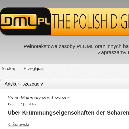
Pełnotekstowe zasoby PLDML oraz innych baz
Zapraszamy
Szukaj
Przeglądaj
Artykuł - szczegóły
Prace Matematyczno-Fizyczne
1906
|
17
|
1
| 41-76
Über Krümmungseigenschaften der Scharen
K. Żorawski