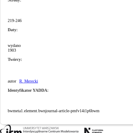
Strony
219-246
Daty
wydano
1903
Twórcy
autor
R. Merecki
Identyfikator YADDA
bwmeta1.element.bwnjournal-article-pmfv14i1p6bwm