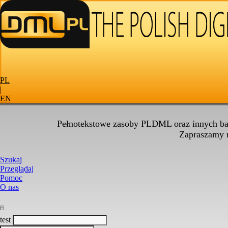
PL
|
EN
Pełnotekstowe zasoby PLDML oraz innych baz
Zapraszamy
Szukaj
Przeglądaj
Pomoc
O nas
test