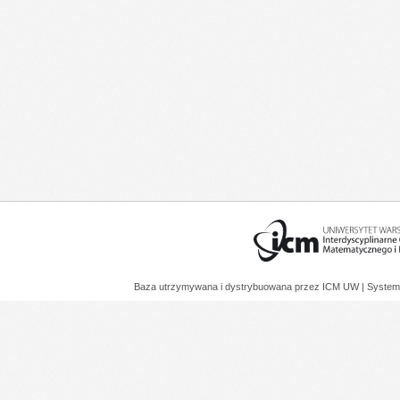
Baza utrzymywana i dystrybuowana przez
ICM UW
| System