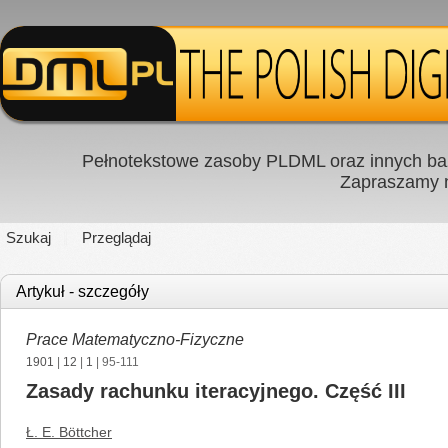
Pełnotekstowe zasoby PLDML oraz innych baz
Zapraszamy
Szukaj
Przeglądaj
Artykuł - szczegóły
Prace Matematyczno-Fizyczne
1901
|
12
|
1
| 95-111
Zasady rachunku iteracyjnego. Część III
Ł. E. Böttcher