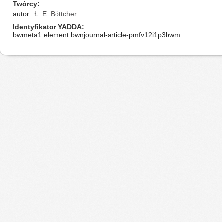
Twórcy
autor
Ł. E. Böttcher
Identyfikator YADDA
bwmeta1.element.bwnjournal-article-pmfv12i1p3bwm