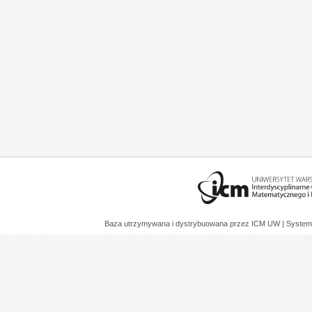
Baza utrzymywana i dystrybuowana przez
ICM UW
| System