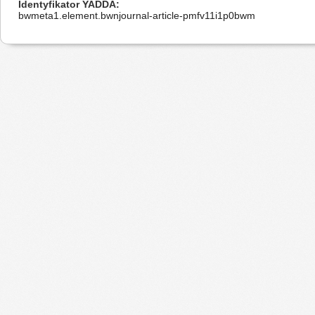
Identyfikator YADDA
bwmeta1.element.bwnjournal-article-pmfv11i1p0bwm