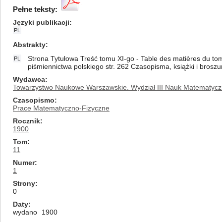
Pełne teksty:
Języki publikacji
PL
Abstrakty
Strona Tytułowa Treść tomu XI-go - Table des matières du tom
PL
piśmiennictwa polskiego str. 262 Czasopisma, książki i brosz
Wydawca
Towarzystwo Naukowe Warszawskie. Wydział III Nauk Matematycz
Czasopismo
Prace Matematyczno-Fizyczne
Rocznik
1900
Tom
11
Numer
1
Strony
0
Daty
wydano
1900