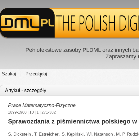
Pełnotekstowe zasoby PLDML oraz innych baz
Zapraszamy
Szukaj
Przeglądaj
Artykuł - szczegóły
Prace Matematyczno-Fizyczne
1899-1900
|
10
|
1
| 271-302
Sprawozdania z piśmiennictwa polskiego w 
S. Dickstein
,
T. Estreicher
,
S. Kępiński
,
Wł. Natanson
,
M. P. Rudzk