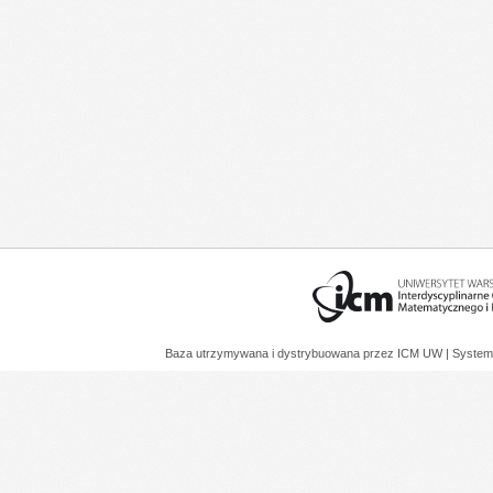
Baza utrzymywana i dystrybuowana przez
ICM UW
| System