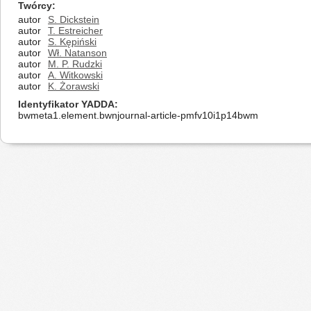
Twórcy
autor
S. Dickstein
autor
T. Estreicher
autor
S. Kępiński
autor
Wł. Natanson
autor
M. P. Rudzki
autor
A. Witkowski
autor
K. Żorawski
Identyfikator YADDA
bwmeta1.element.bwnjournal-article-pmfv10i1p14bwm