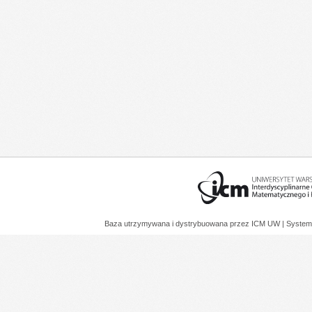
Baza utrzymywana i dystrybuowana przez
ICM UW
| System