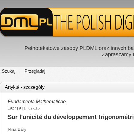
Pełnotekstowe zasoby PLDML oraz innych baz
Zapraszamy
Szukaj
Przeglądaj
Artykuł - szczegóły
Fundamenta Mathematicae
1927
|
9
|
1
| 62-115
Sur l'unicité du développement trigonométr
Nina Bary