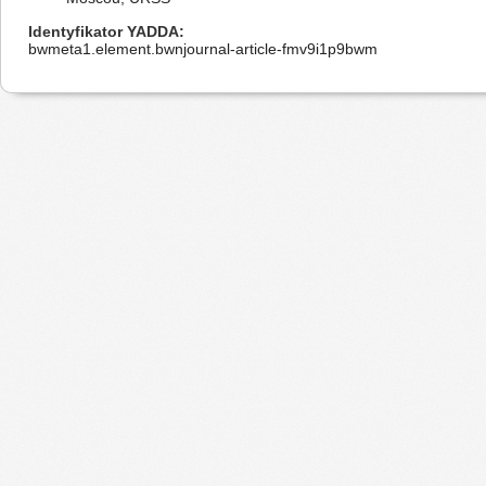
Identyfikator YADDA
bwmeta1.element.bwnjournal-article-fmv9i1p9bwm