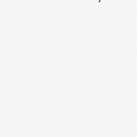
Identyfikator YADDA
bwmeta1.element.bwnjournal-a