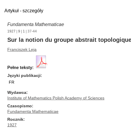
Artykuł - szczegóły
Fundamenta Mathematicae
1927
|
9
|
1
| 37-44
Sur la notion du groupe abstrait topologiqu
Franciszek Leja
Pełne teksty:
Języki publikacji
FR
Wydawca
Institute of Mathematics Polish Academy of Sciences
Czasopismo
Fundamenta Mathematicae
Rocznik
1927