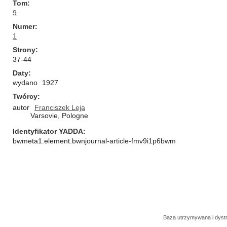
Tom
9
Numer
1
Strony
37-44
Daty
wydano
1927
Twórcy
autor
Franciszek Leja
Varsovie, Pologne
Identyfikator YADDA
bwmeta1.element.bwnjournal-article-fmv9i1p6bwm
Baza utrzymywana i dys