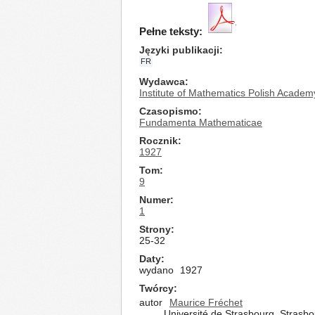
Pełne teksty:
Języki publikacji
FR
Wydawca
Institute of Mathematics Polish Academ
Czasopismo
Fundamenta Mathematicae
Rocznik
1927
Tom
9
Numer
1
Strony
25-32
Daty
wydano
1927
Twórcy
autor
Maurice Fréchet
Université de Strasbourg, Strasb