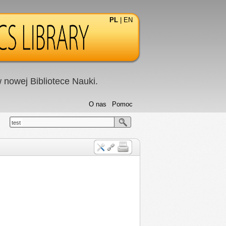
PL
|
EN
nowej Bibliotece Nauki.
O nas
Pomoc
test