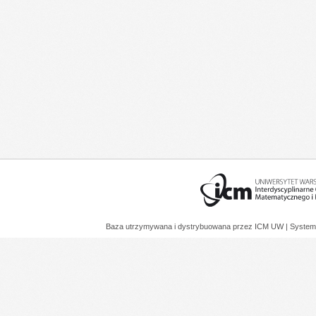
Baza utrzymywana i dystrybuowana przez
ICM UW
| System