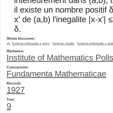
intérieurement dans (a,b), t
il existe un nombre positif 
x' de (a,b) l'inegalite |x-x'| 
δ.
Słowa kluczowe
funkcja półciągła z góry
funkcja ciągła
funkcja półciągła z doł
PL
Wydawca
Institute of Mathematics Pol
Czasopismo
Fundamenta Mathematicae
Rocznik
1927
Tom
9