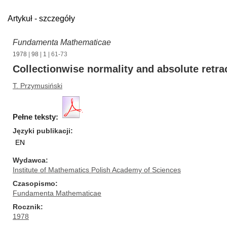
Artykuł - szczegóły
Fundamenta Mathematicae
1978
|
98
|
1
| 61-73
Collectionwise normality and absolute retra
T. Przymusiński
Pełne teksty:
Języki publikacji
EN
Wydawca
Institute of Mathematics Polish Academy of Sciences
Czasopismo
Fundamenta Mathematicae
Rocznik
1978