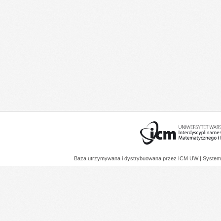
Baza utrzymywana i dystrybuowana przez
ICM UW
| System