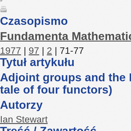
Czasopismo
Fundamenta Mathemati
1977
|
97
|
2
| 71-77
Tytuł artykułu
Adjoint groups and the
tale of four functors)
Autorzy
Ian Stewart
Treść / Zawartość