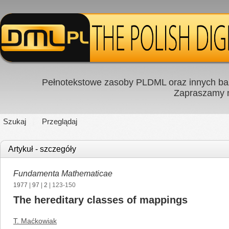
Pełnotekstowe zasoby PLDML oraz innych baz
Zapraszamy
Szukaj
Przeglądaj
Artykuł - szczegóły
Fundamenta Mathematicae
1977
|
97
|
2
| 123-150
The hereditary classes of mappings
T. Maćkowiak