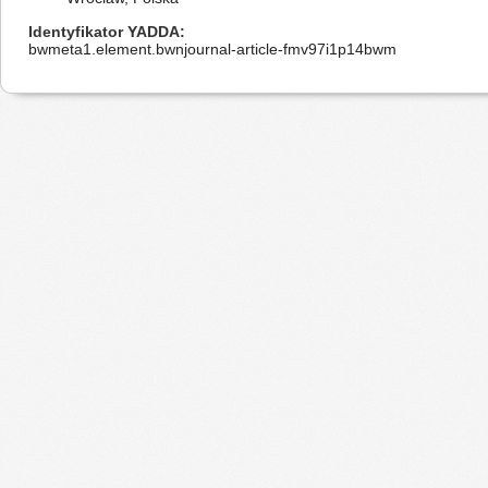
Identyfikator YADDA
bwmeta1.element.bwnjournal-article-fmv97i1p14bwm