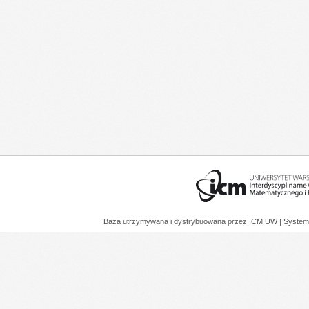
Baza utrzymywana i dystrybuowana przez
ICM UW
| System