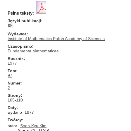
Pełne teksty:
Języki publikacji
EN
Wydawca
Institute of Mathematics Polish Academy of Sciences
Czasopismo
Fundamenta Mathematicae
Rocznik
1977
Tom
97
Numer
2
Strony
105-110
Daty
wydano
1977
Twórcy
autor
Soon-Kyu Kim
Storrs, Ct., U.S.A.