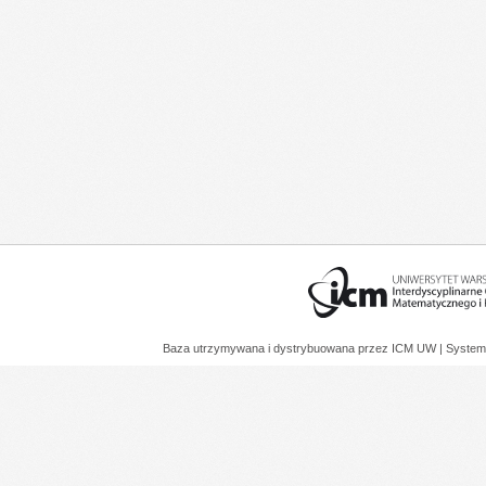
Baza utrzymywana i dystrybuowana przez
ICM UW
| System