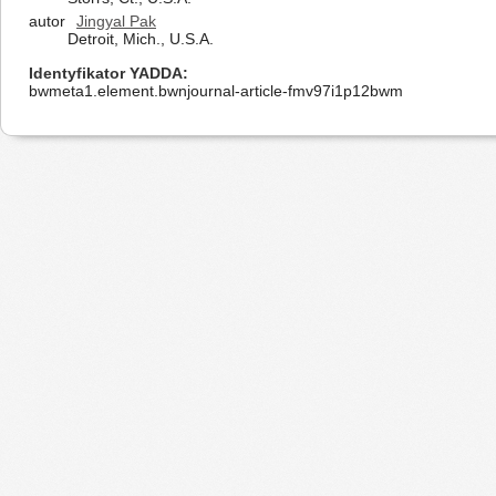
autor
Jingyal Pak
Detroit, Mich., U.S.A.
Identyfikator YADDA
bwmeta1.element.bwnjournal-article-fmv97i1p12bwm