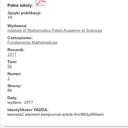
Pełne teksty:
Języki publikacji
FR
Wydawca
Institute of Mathematics Polish Academy of Sciences
Czasopismo
Fundamenta Mathematicae
Rocznik
1977
Tom
96
Numer
1
Strony
86
Daty
wydano
1977
Identyfikator YADDA
bwmeta1.element.bwnjournal-article-fmv96i1p86bwm