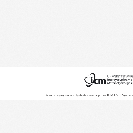
Baza utrzymywana i dystrybuowana przez
ICM UW
| System