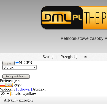
Pełnotekstowe zasoby P
PL
|
EN
Szukaj
Przeglądaj
PL
EN
Preferencje
Język
Widoczny
[Schowaj]
Abstrakt
Liczba wyników
Artykuł - szczegóły