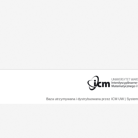
Baza utrzymywana i dystrybuowana przez
ICM UW
| System