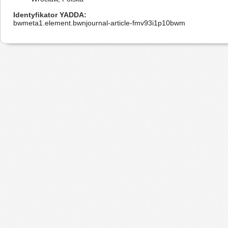
Identyfikator YADDA
bwmeta1.element.bwnjournal-article-fmv93i1p10bwm