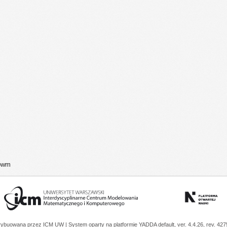
5bwm
trybuowana przez
ICM UW
| System oparty na platformie
YADDA
default, ver. 4.4.26, rev. 42