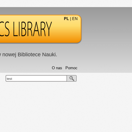
PL
|
EN
nowej Bibliotece Nauki.
O nas
Pomoc
test