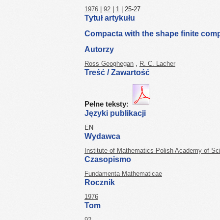
1976
|
92
|
1
| 25-27
Tytuł artykułu
Compacta with the shape finite com
Autorzy
Ross Geoghegan
,
R. C. Lacher
Treść / Zawartość
Pełne teksty:
Języki publikacji
EN
Wydawca
Institute of Mathematics Polish Academy of Sc
Czasopismo
Fundamenta Mathematicae
Rocznik
1976
Tom
92