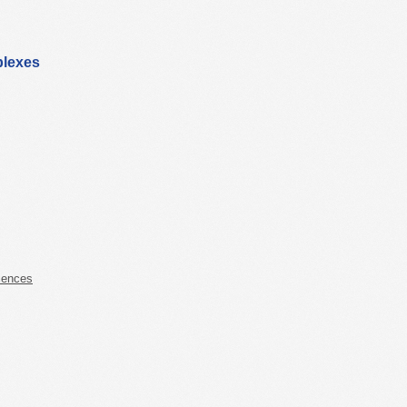
plexes
iences