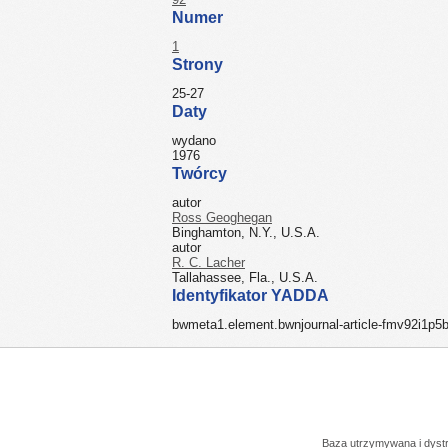
Numer
1
Strony
25-27
Daty
wydano
1976
Twórcy
autor
Ross Geoghegan
Binghamton, N.Y., U.S.A.
autor
R. C. Lacher
Tallahassee, Fla., U.S.A.
Identyfikator YADDA
bwmeta1.element.bwnjournal-article-fmv92i1p
Baza utrzymywana i dys