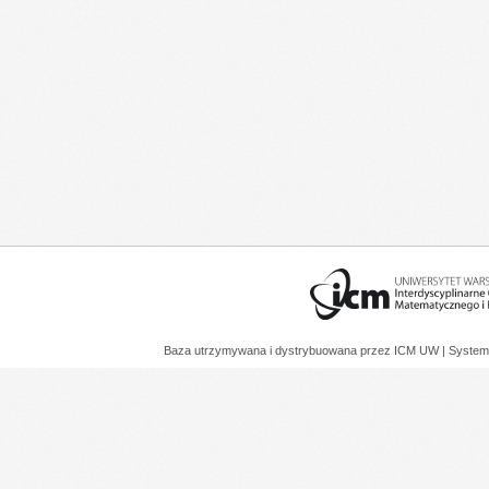
Baza utrzymywana i dystrybuowana przez
ICM UW
| System