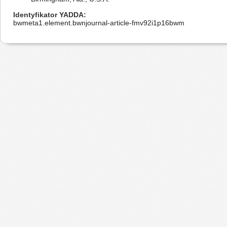
Identyfikator YADDA
bwmeta1.element.bwnjournal-article-fmv92i1p16bwm