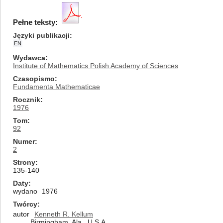
Pełne teksty:
Języki publikacji
EN
Wydawca
Institute of Mathematics Polish Academy of Sciences
Czasopismo
Fundamenta Mathematicae
Rocznik
1976
Tom
92
Numer
2
Strony
135-140
Daty
wydano
1976
Twórcy
autor
Kenneth R. Kellum
Birmingham, Ala., U.S.A.