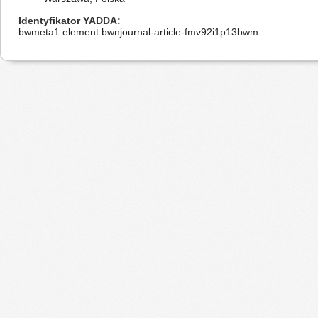
Identyfikator YADDA
bwmeta1.element.bwnjournal-article-fmv92i1p13bwm