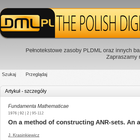
Pełnotekstowe zasoby PLDML oraz innych baz
Zapraszamy
Szukaj
Przeglądaj
Artykuł - szczegóły
Fundamenta Mathematicae
1976
|
92
|
2
| 95-112
On a method of constructing ANR-sets. An ap
J. Krasinkiewicz