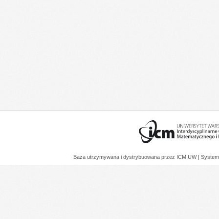
Baza utrzymywana i dystrybuowana przez
ICM UW
| System