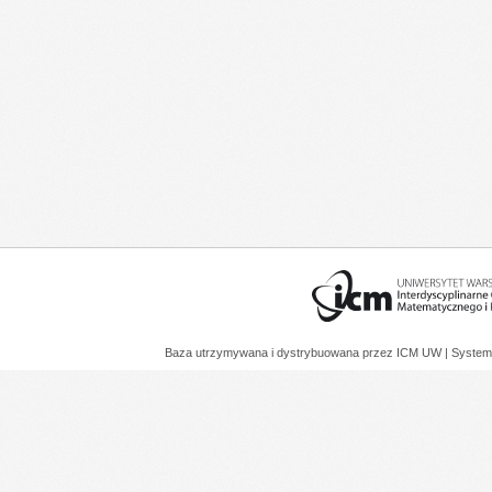
Baza utrzymywana i dystrybuowana przez
ICM UW
| System