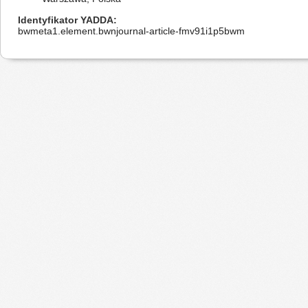
Identyfikator YADDA
bwmeta1.element.bwnjournal-article-fmv91i1p5bwm