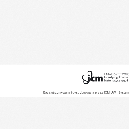
Baza utrzymywana i dystrybuowana przez
ICM UW
| System