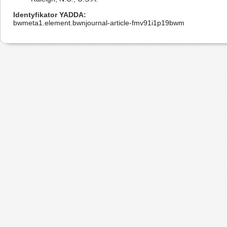
Identyfikator YADDA
bwmeta1.element.bwnjournal-article-fmv91i1p19bwm