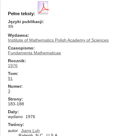
Pełne teksty:
Języki publikacji
EN
Wydawca
Institute of Mathematics Polish Academy of Sciences
Czasopismo
Fundamenta Mathematicae
Rocznik
1976
Tom
91
Numer
3
Strony
183-188
Daty
wydano
1976
Twórcy
autor
Jiang Luh
Raleigh, N.C., U.S.A.