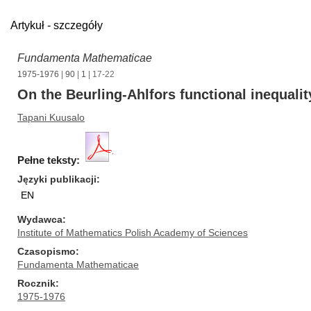
Artykuł - szczegóły
Fundamenta Mathematicae
1975-1976
|
90
|
1
| 17-22
On the Beurling-Ahlfors functional inequalit
Tapani Kuusalo
Pełne teksty:
Języki publikacji
EN
Wydawca
Institute of Mathematics Polish Academy of Sciences
Czasopismo
Fundamenta Mathematicae
Rocznik
1975-1976