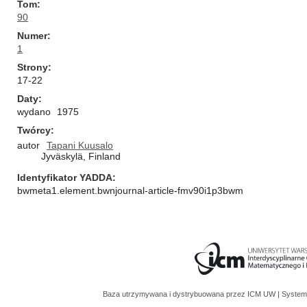
Tom
90
Numer
1
Strony
17-22
Daty
wydano
1975
Twórcy
autor
Tapani Kuusalo
Jyväskylä, Finland
Identyfikator YADDA
bwmeta1.element.bwnjournal-article-fmv90i1p3bwm
Baza utrzymywana i dystrybuowana przez
ICM UW
| System