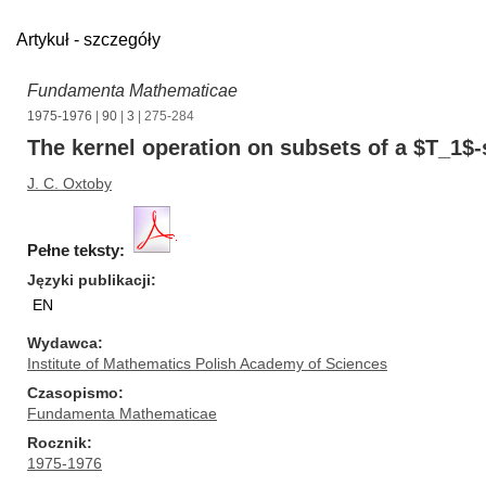
Artykuł - szczegóły
Fundamenta Mathematicae
1975-1976
|
90
|
3
| 275-284
The kernel operation on subsets of a $T_1$
J. C. Oxtoby
Pełne teksty:
Języki publikacji
EN
Wydawca
Institute of Mathematics Polish Academy of Sciences
Czasopismo
Fundamenta Mathematicae
Rocznik
1975-1976