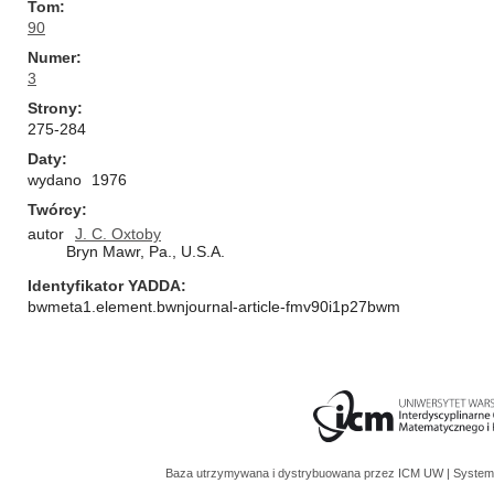
Tom
90
Numer
3
Strony
275-284
Daty
wydano
1976
Twórcy
autor
J. C. Oxtoby
Bryn Mawr, Pa., U.S.A.
Identyfikator YADDA
bwmeta1.element.bwnjournal-article-fmv90i1p27bwm
Baza utrzymywana i dystrybuowana przez
ICM UW
| System