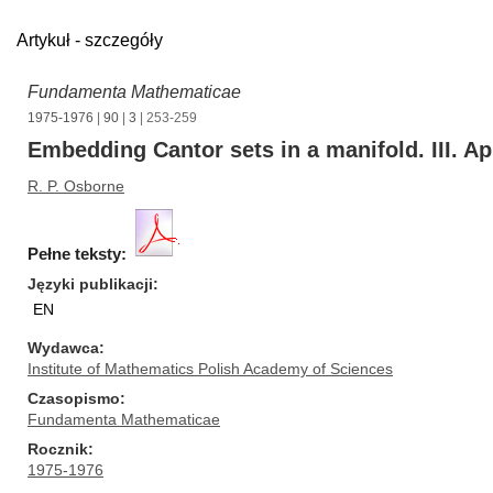
Artykuł - szczegóły
Fundamenta Mathematicae
1975-1976
|
90
|
3
| 253-259
Embedding Cantor sets in a manifold. III. A
R. P. Osborne
Pełne teksty:
Języki publikacji
EN
Wydawca
Institute of Mathematics Polish Academy of Sciences
Czasopismo
Fundamenta Mathematicae
Rocznik
1975-1976