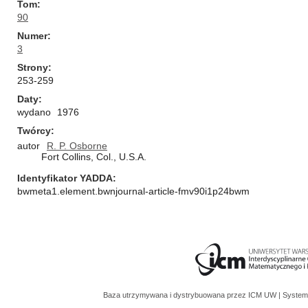
Tom
90
Numer
3
Strony
253-259
Daty
wydano
1976
Twórcy
autor
R. P. Osborne
Fort Collins, Col., U.S.A.
Identyfikator YADDA
bwmeta1.element.bwnjournal-article-fmv90i1p24bwm
Baza utrzymywana i dystrybuowana przez
ICM UW
| System