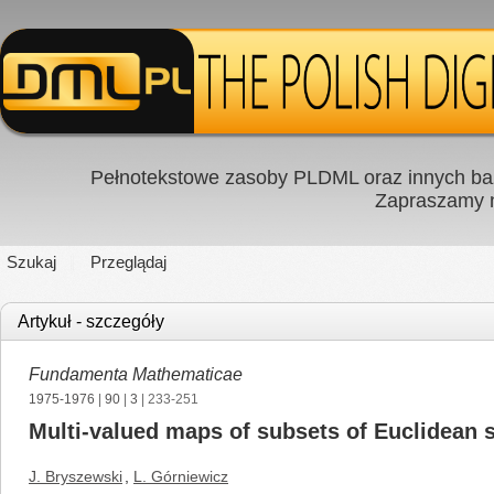
Pełnotekstowe zasoby PLDML oraz innych baz
Zapraszamy
Szukaj
Przeglądaj
Artykuł - szczegóły
Fundamenta Mathematicae
1975-1976
|
90
|
3
| 233-251
Multi-valued maps of subsets of Euclidean 
J. Bryszewski
,
L. Górniewicz