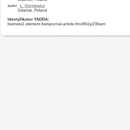
autor
L. Górniewicz
Gdańsk, Poland
Identyfikator YADDA
bwmeta1.element.bwnjournal-article-fmv90i1p23bwm