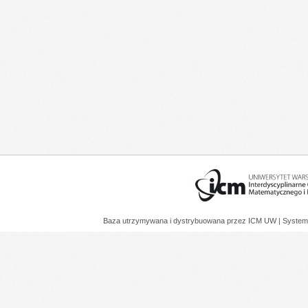
Baza utrzymywana i dystrybuowana przez
ICM UW
| System