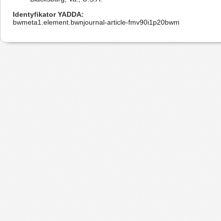
Identyfikator YADDA
bwmeta1.element.bwnjournal-article-fmv90i1p20bwm