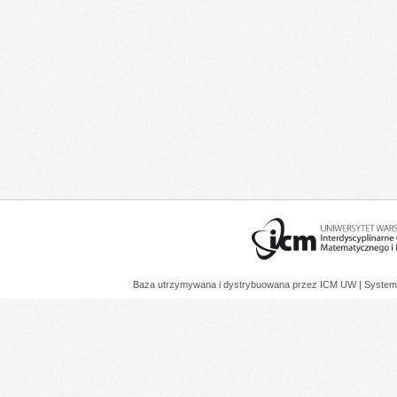
Baza utrzymywana i dystrybuowana przez
ICM UW
| System