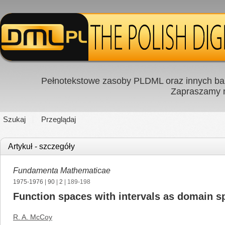
Pełnotekstowe zasoby PLDML oraz innych baz
Zapraszamy
Szukaj
Przeglądaj
Artykuł - szczegóły
Fundamenta Mathematicae
1975-1976
|
90
|
2
| 189-198
Function spaces with intervals as domain s
R. A. McCoy