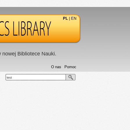
PL
|
EN
nowej Bibliotece Nauki.
O nas
Pomoc
test