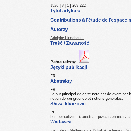
1926
|
8
|
1
| 209-222
Tytuł artykułu
Contributions à l'étude de l'espace m
Autorzy
Adolphe Lindebaum
Treść / Zawartość
Pełne teksty:
Języki publikacji
FR
Abstrakty
FR
Le but principal de cette note est de examiner l
notion de congruence et notions générales.
Słowa kluczowe
PL
homeomorfizm
izometria
przestrzeń metryc
Wydawca
Institute of Mathematics Polish Academy of Sc