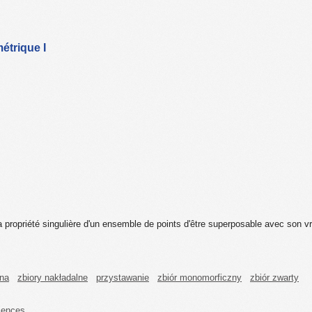
étrique I
a propriété singulière d'un ensemble de points d'être superposable avec son v
zna
zbiory nakładalne
przystawanie
zbiór monomorficzny
zbiór zwarty
iences