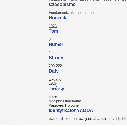
Czasopismo
Fundamenta Mathematicae
Rocznik
1926
Tom
8
Numer
1
Strony
209-222
Daty
wydano
1926
Twórcy
autor
Adolphe Lindebaum
Varsovie, Pologne
Identyfikator YADDA
bwmeta1.element.bwnjournal-article-fmv8i1p1