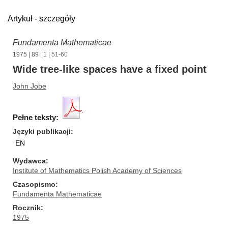
Artykuł - szczegóły
Fundamenta Mathematicae
1975
|
89
|
1
| 51-60
Wide tree-like spaces have a fixed point
John Jobe
Pełne teksty:
Języki publikacji
EN
Wydawca
Institute of Mathematics Polish Academy of Sciences
Czasopismo
Fundamenta Mathematicae
Rocznik
1975