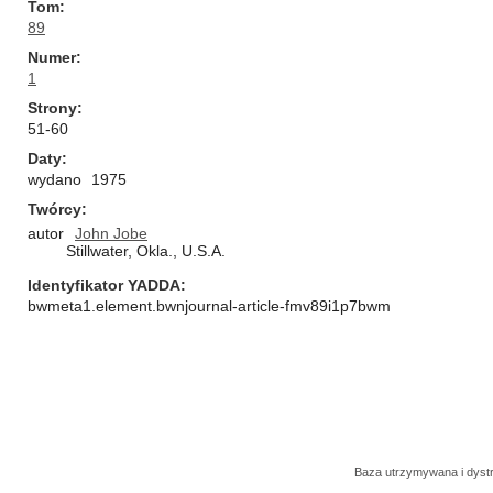
Tom
89
Numer
1
Strony
51-60
Daty
wydano
1975
Twórcy
autor
John Jobe
Stillwater, Okla., U.S.A.
Identyfikator YADDA
bwmeta1.element.bwnjournal-article-fmv89i1p7bwm
Baza utrzymywana i dys