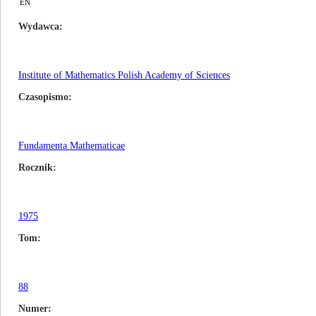
EN
Wydawca
Institute of Mathematics Polish Academy of Sciences
Czasopismo
Fundamenta Mathematicae
Rocznik
1975
Tom
88
Numer