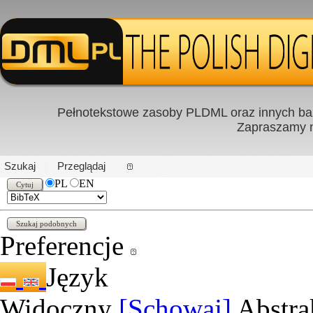
Pełnotekstowe zasoby PLDML oraz innych baz
Zapraszamy
PL
|
EN
Szukaj
Przeglądaj
PL
EN
Preferencje
Język
Widoczny
[Schowaj]
Abstra