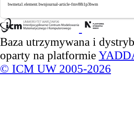
bwmeta1.element.bwnjournal-article-fmv88i1p3bwm
Baza utrzymywana i dystry
oparty na platformie
YADD
© ICM UW 2005-2026