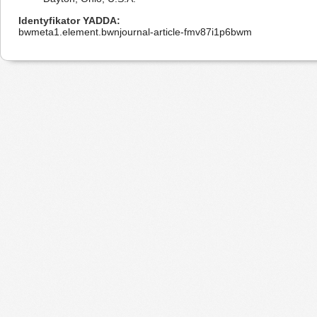
Identyfikator YADDA
bwmeta1.element.bwnjournal-article-fmv87i1p6bwm