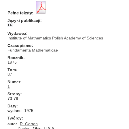
Pełne teksty:
Języki publikacji
EN
Wydawca
Institute of Mathematics Polish Academy of Sciences
Czasopismo
Fundamenta Mathematicae
Rocznik
1975
Tom
87
Numer
1
Strony
73-78
Daty
wydano
1975
Twórcy
autor
R. Gorton
Dayton, Ohio, U.S.A.