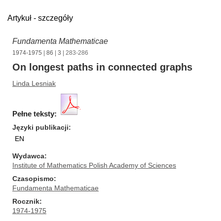
Artykuł - szczegóły
Fundamenta Mathematicae
1974-1975
|
86
|
3
| 283-286
On longest paths in connected graphs
Linda Lesniak
Pełne teksty:
Języki publikacji
EN
Wydawca
Institute of Mathematics Polish Academy of Sciences
Czasopismo
Fundamenta Mathematicae
Rocznik
1974-1975