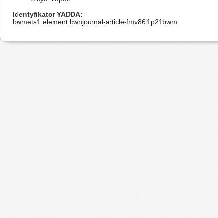
Identyfikator YADDA
bwmeta1.element.bwnjournal-article-fmv86i1p21bwm