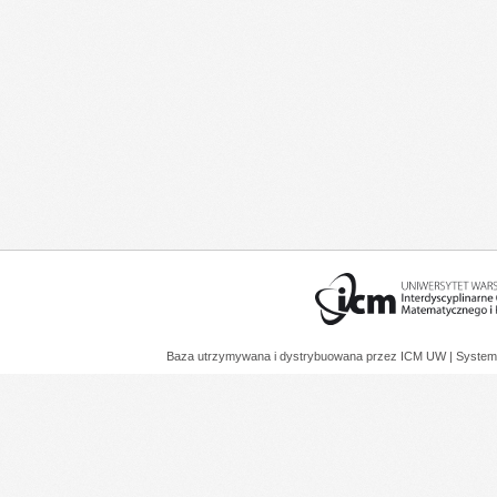
Baza utrzymywana i dystrybuowana przez
ICM UW
| System