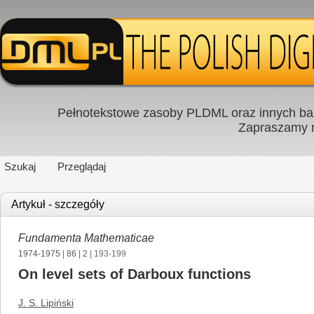
Pełnotekstowe zasoby PLDML oraz innych baz
Zapraszamy
Szukaj
Przeglądaj
Artykuł - szczegóły
Fundamenta Mathematicae
1974-1975
|
86
|
2
| 193-199
On level sets of Darboux functions
J. S. Lipiński