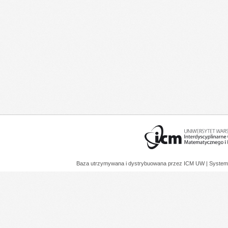
Baza utrzymywana i dystrybuowana przez
ICM UW
| System