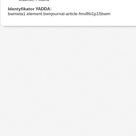
Identyfikator YADDA
bwmeta1.element.bwnjournal-article-fmv86i1p15bwm