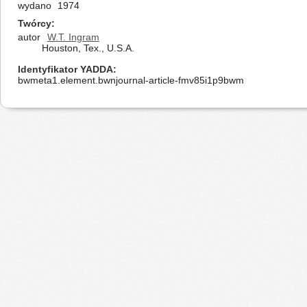
wydano
1974
Twórcy
autor
W.T. Ingram
Houston, Tex., U.S.A.
Identyfikator YADDA
bwmeta1.element.bwnjournal-article-fmv85i1p9bwm