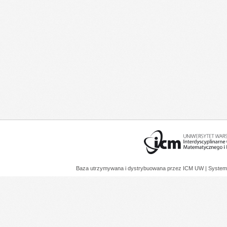
Baza utrzymywana i dystrybuowana przez
ICM UW
| System