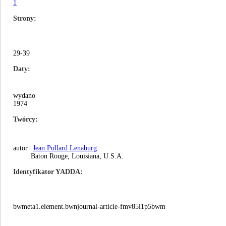
1
Strony
29-39
Daty
wydano
1974
Twórcy
autor
Jean Pollard Lenaburg
Baton Rouge, Louisiana, U.S.A.
Identyfikator YADDA
bwmeta1.element.bwnjournal-article-fmv85i1p5bwm