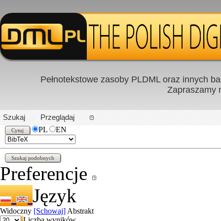
Pełnotekstowe zasoby PLDML oraz innych baz
Zapraszamy
PL
|
EN
Szukaj
Przeglądaj
PL
EN
Preferencje
Język
Widoczny
[Schowaj]
Abstrakt
Liczba wyników