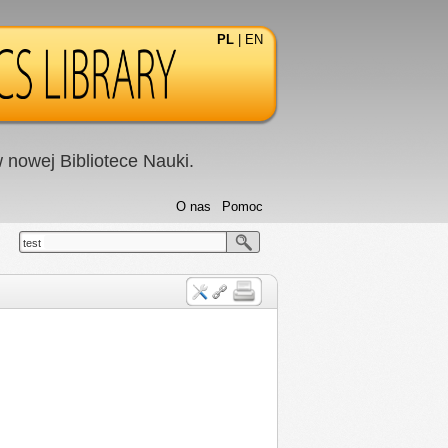
PL
|
EN
nowej Bibliotece Nauki.
O nas
Pomoc
test