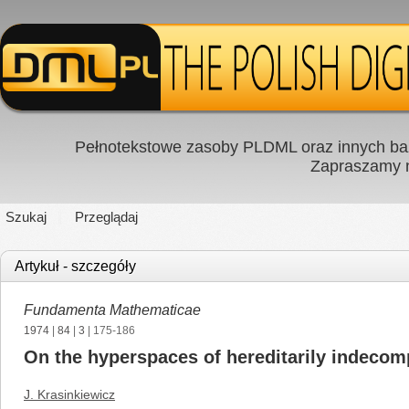
Pełnotekstowe zasoby PLDML oraz innych baz
Zapraszamy
Szukaj
Przeglądaj
Artykuł - szczegóły
Fundamenta Mathematicae
1974
|
84
|
3
| 175-186
On the hyperspaces of hereditarily indeco
J. Krasinkiewicz