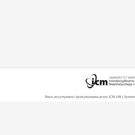
Baza utrzymywana i dystrybuowana przez
ICM UW
| System