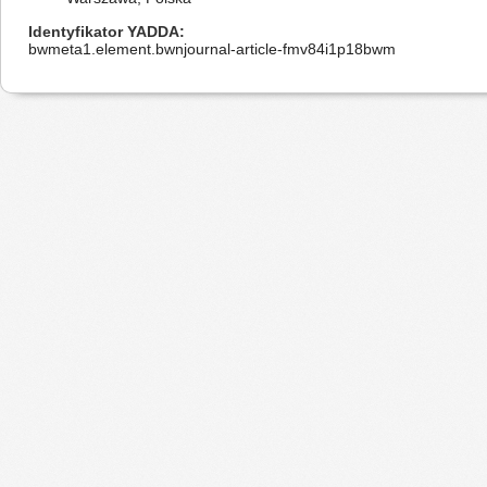
Identyfikator YADDA
bwmeta1.element.bwnjournal-article-fmv84i1p18bwm