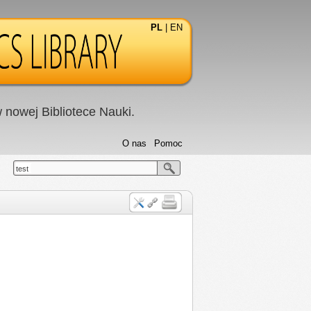
PL
|
EN
nowej Bibliotece Nauki.
O nas
Pomoc
test