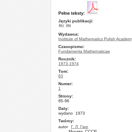
Pełne teksty:
Języki publikacji
RU
EN
Wydawca
Institute of Mathematics Polish Academ
Czasopismo
Fundamenta Mathematicae
Rocznik
1973-1974
Tom
83
Numer
1
Strony
85-96
Daty
wydano
1973
Twórcy
autor
Г. Л. Гарг
Москва, СССР