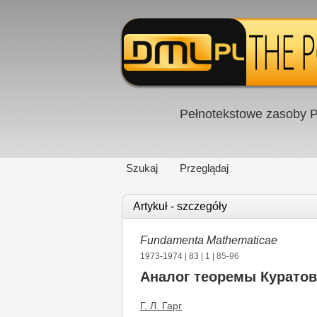
Pełnotekstowe zasoby P
Szukaj
Przeglądaj
Artykuł - szczegóły
Fundamenta Mathematicae
1973-1974
|
83
|
1
| 85-96
Аналог теоремы Куратов
Г. Л. Гарг