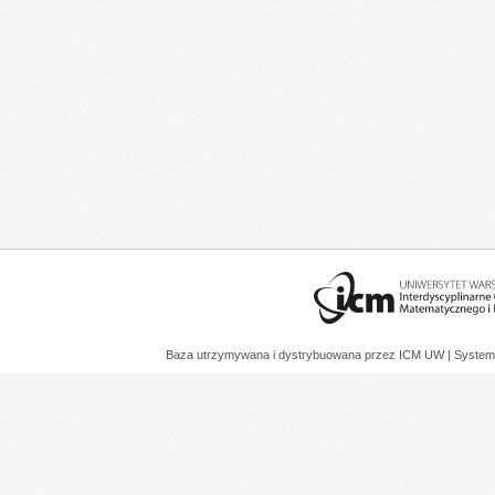
Baza utrzymywana i dystrybuowana przez
ICM UW
| System