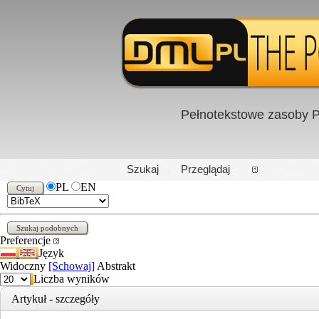
Pełnotekstowe zasoby P
PL
|
EN
Szukaj
Przeglądaj
PL
EN
Preferencje
Język
Widoczny
[Schowaj]
Abstrakt
Liczba wyników
Artykuł - szczegóły