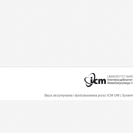
Baza utrzymywana i dystrybuowana przez
ICM UW
| System