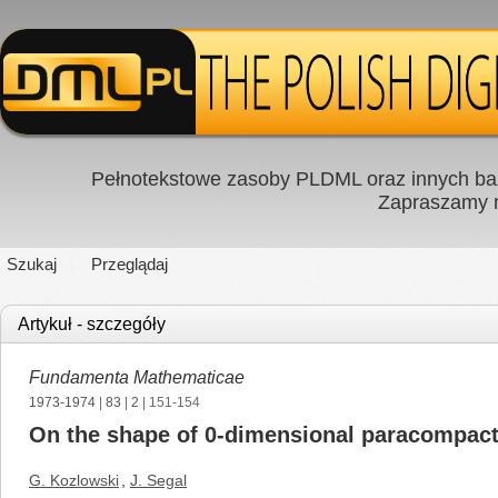
Pełnotekstowe zasoby PLDML oraz innych baz
Zapraszamy
Szukaj
Przeglądaj
Artykuł - szczegóły
Fundamenta Mathematicae
1973-1974
|
83
|
2
| 151-154
On the shape of 0-dimensional paracompac
G. Kozlowski
,
J. Segal