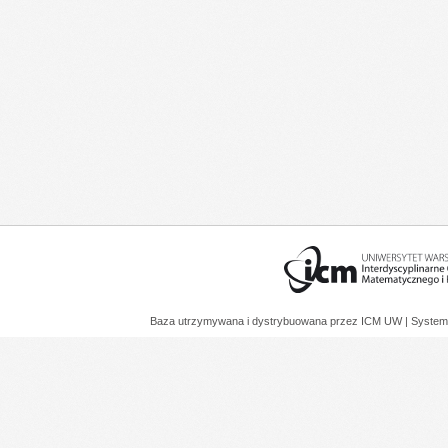
Baza utrzymywana i dystrybuowana przez
ICM UW
| System