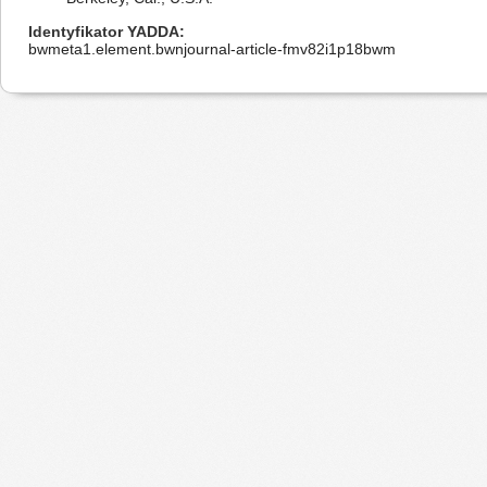
Identyfikator YADDA
bwmeta1.element.bwnjournal-article-fmv82i1p18bwm