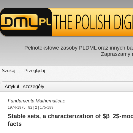
Pełnotekstowe zasoby PLDML oraz innych baz
Zapraszamy
Szukaj
Przeglądaj
Artykuł - szczegóły
Fundamenta Mathematicae
1974-1975
|
82
|
2
| 175-189
Stable sets, a characterization of $β_2$-mo
facts