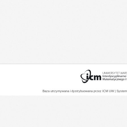
Baza utrzymywana i dystrybuowana przez
ICM UW
| System