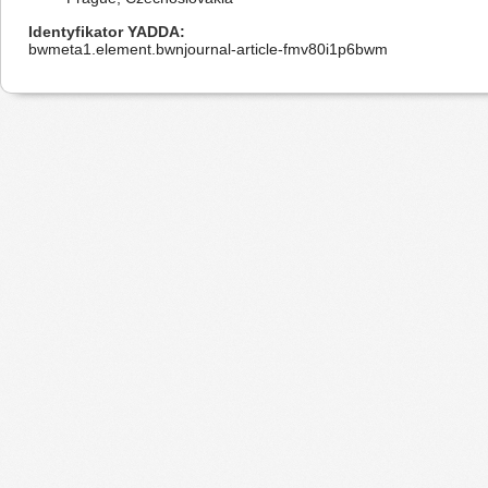
Identyfikator YADDA
bwmeta1.element.bwnjournal-article-fmv80i1p6bwm