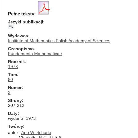
Pełne teksty:
Języki publikacji
EN
Wydawca
Institute of Mathematics Polish Academy of Sciences
Czasopismo
Fundamenta Mathematicae
Rocznik
1973
Tom
80
Numer
3
Strony
207-212
Daty
wydano
1973
Twórcy
autor
Arlo W. Schurle
Charlotte, N.C., U.S.A.