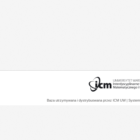
Baza utrzymywana i dystrybuowana przez
ICM UW
| System