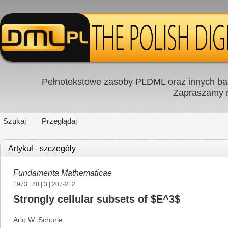
Pełnotekstowe zasoby PLDML oraz innych baz
Zapraszamy
Szukaj
Przeglądaj
Artykuł - szczegóły
Fundamenta Mathematicae
1973
|
80
|
3
| 207-212
Strongly cellular subsets of $E^3$
Arlo W. Schurle