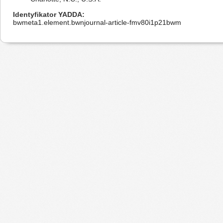
Identyfikator YADDA
bwmeta1.element.bwnjournal-article-fmv80i1p21bwm